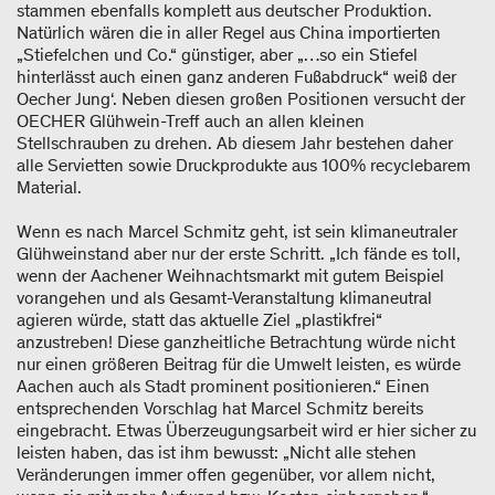
stammen ebenfalls komplett aus deutscher Produktion.
Natürlich wären die in aller Regel aus China importierten
„Stiefelchen und Co.“ günstiger, aber „…so ein Stiefel
hinterlässt auch einen ganz anderen Fußabdruck“ weiß der
Oecher Jung‘. Neben diesen großen Positionen versucht der
OECHER Glühwein-Treff auch an allen kleinen
Stellschrauben zu drehen. Ab diesem Jahr bestehen daher
alle Servietten sowie Druckprodukte aus 100% recyclebarem
Material.
Wenn es nach Marcel Schmitz geht, ist sein klimaneutraler
Glühweinstand aber nur der erste Schritt. „Ich fände es toll,
wenn der Aachener Weihnachtsmarkt mit gutem Beispiel
vorangehen und als Gesamt-Veranstaltung klimaneutral
agieren würde, statt das aktuelle Ziel „plastikfrei“
anzustreben! Diese ganzheitliche Betrachtung würde nicht
nur einen größeren Beitrag für die Umwelt leisten, es würde
Aachen auch als Stadt prominent positionieren.“ Einen
entsprechenden Vorschlag hat Marcel Schmitz bereits
eingebracht. Etwas Überzeugungsarbeit wird er hier sicher zu
leisten haben, das ist ihm bewusst: „Nicht alle stehen
Veränderungen immer offen gegenüber, vor allem nicht,