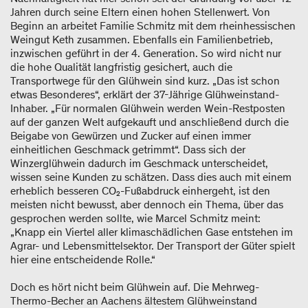
Jahren durch seine Eltern einen hohen Stellenwert. Von
Beginn an arbeitet Familie Schmitz mit dem rheinhessischen
Weingut Keth zusammen. Ebenfalls ein Familienbetrieb,
inzwischen geführt in der 4. Generation. So wird nicht nur
die hohe Qualität langfristig gesichert, auch die
Transportwege für den Glühwein sind kurz. „Das ist schon
etwas Besonderes“, erklärt der 37-Jährige Glühweinstand-
Inhaber. „Für normalen Glühwein werden Wein-Restposten
auf der ganzen Welt aufgekauft und anschließend durch die
Beigabe von Gewürzen und Zucker auf einen immer
einheitlichen Geschmack getrimmt“. Dass sich der
Winzerglühwein dadurch im Geschmack unterscheidet,
wissen seine Kunden zu schätzen. Dass dies auch mit einem
erheblich besseren CO₂-Fußabdruck einhergeht, ist den
meisten nicht bewusst, aber dennoch ein Thema, über das
gesprochen werden sollte, wie Marcel Schmitz meint:
„Knapp ein Viertel aller klimaschädlichen Gase entstehen im
Agrar- und Lebensmittelsektor. Der Transport der Güter spielt
hier eine entscheidende Rolle.“
Doch es hört nicht beim Glühwein auf. Die Mehrweg-
Thermo-Becher an Aachens ältestem Glühweinstand