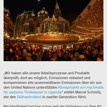
„Wir haben alle unsere Arbeitsprozesse und Produkte
überprüft, dort wo möglich, Emissionen reduziert und
kompensieren alle unvermeidbaren Emissionen über ein von
den United Nations unterstütztes
Klimaprojekt von myclimate
für sauberes Trinkwasser in Uganda
.“ erklärt Marcel Schmitz,
der den
Glühweinstand
in zweiter Generation führt.
Nachhaltigkeit hat hier schon seit der Gründung vor über 42