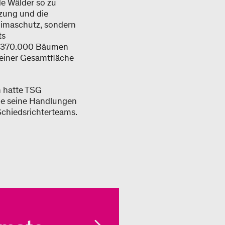
de Wälder so zu
tzung und die
limaschutz, sondern
ts
nd 370.000 Bäumen
 einer Gesamtfläche
n hatte TSG
le seine Handlungen
Schiedsrichterteams.