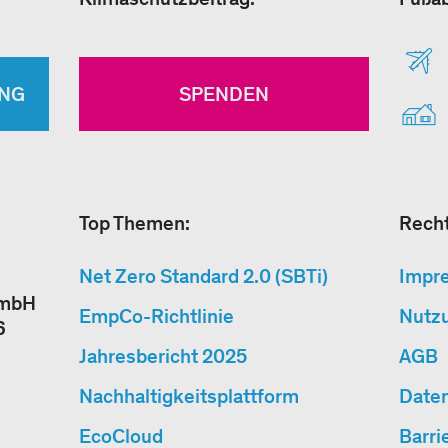
NG
SPENDEN
Top Themen:
Recht
Net Zero Standard 2.0 (SBTi)
Impr
GmbH
EmpCo-Richtlinie
Nutz
6
Jahresbericht 2025
AGB
Nachhaltigkeitsplattform
Date
EcoCloud
Barri