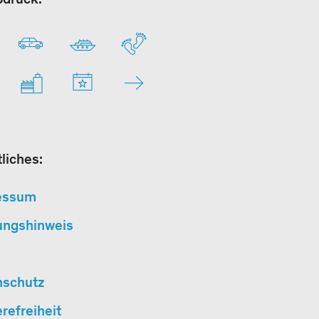
liches:
essum
ungshinweis
nschutz
erefreiheit