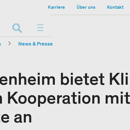
Karriere
Über uns
Kontakt
n
News & Presse
enheim bietet Kl
n Kooperation mi
e an