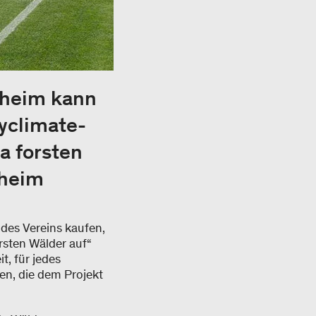
nheim kann
yclimate-
a forsten
nheim
 des Vereins kaufen,
rsten Wälder auf“
t, für jedes
en, die dem Projekt