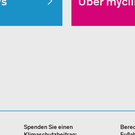
ws
Über mycl
Spenden Sie einen
Berec
Klimaschutzbeitrag:
Fußa