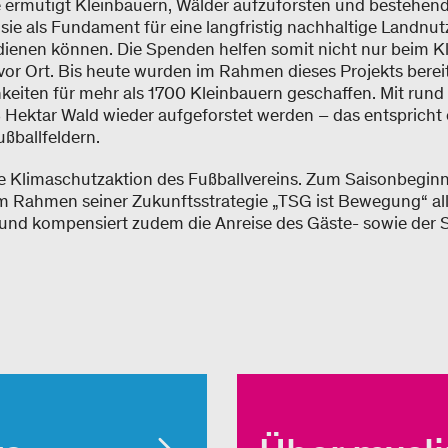
e ermutigt Kleinbauern, Wälder aufzuforsten und bestehen
 sie als Fundament für eine langfristig nachhaltige Landnu
dienen können. Die Spenden helfen somit nicht nur beim K
or Ort. Bis heute wurden im Rahmen dieses Projekts berei
iten für mehr als 1700 Kleinbauern geschaffen. Mit ru
 Hektar Wald wieder aufgeforstet werden – das entspricht
ßballfeldern.
rste Klimaschutzaktion des Fußballvereins. Zum Saisonbegin
im Rahmen seiner Zukunftsstrategie „TSG ist Bewegung“ al
t und kompensiert zudem die Anreise des Gäste- sowie der 