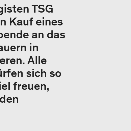
gisten TSG
en Kauf eines
Spende an das
auern in
ren. Alle
rfen sich so
el freuen,
 den