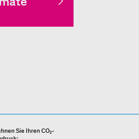
imate
hnen Sie Ihren CO₂-
bdruck: