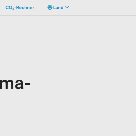
CO₂-Rechner
Land
ima-
t