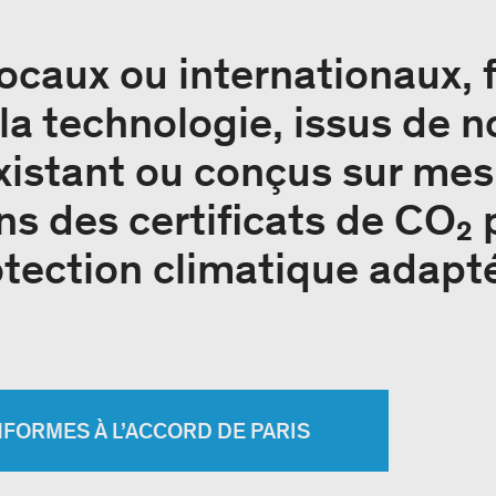
locaux ou internationaux, 
la technologie, issus de n
existant ou conçus sur mes
s des certificats de CO₂
otection climatique adapt
NFORMES À L’ACCORD DE PARIS