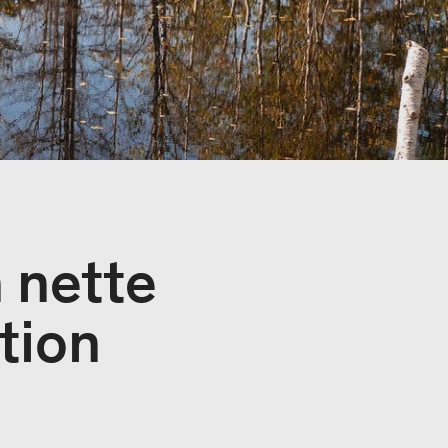
 nette
tion