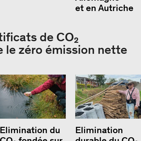
et en Autriche
tificats de CO₂
e le zéro émission nette
Elimination du
Elimination
CO₂ fondée sur
durable du CO₂