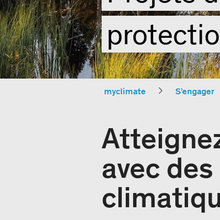
protecti
myclimate
S’engager
Atteignez
avec des 
climatiq