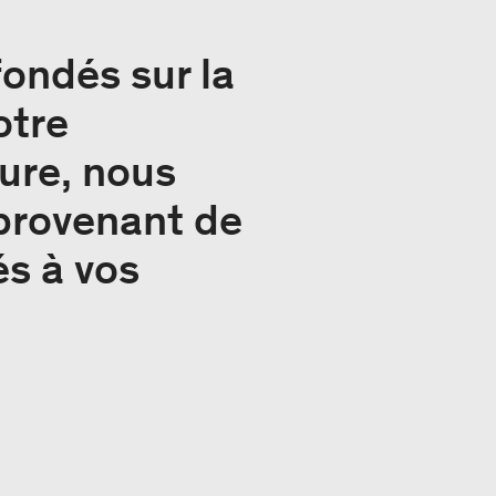
fondés sur la
otre
ure, nous
 provenant de
és à vos