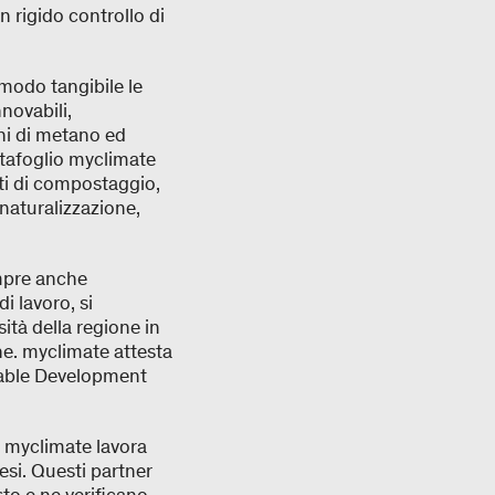
 rigido controllo di
 modo tangibile le
novabili,
ni di metano ed
rtafoglio myclimate
tti di compostaggio,
rinaturalizzazione,
empre anche
i lavoro, si
sità della regione in
one. myclimate attesta
able Development
, myclimate lavora
esi. Questi partner