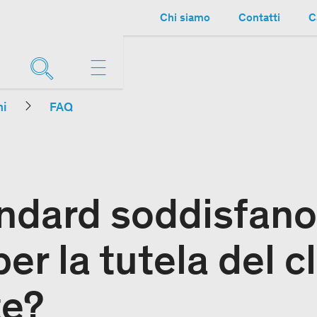
Chi siamo
Contatti
C
ni
FAQ
ndard soddisfano
per la tutela del c
te?