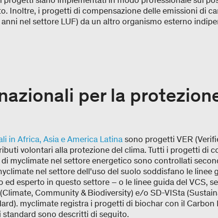
 i progetti siano implementati in modo professionale sul pos
o. Inoltre, i progetti di compensazione delle emissioni di ca
anni nel settore LUF) da un altro organismo esterno indip
nazionali per la protezion
li in Africa, Asia e America Latina
sono progetti VER (Verif
buti volontari alla protezione del clima. Tutti i progetti di
 di myclimate nel settore energetico sono controllati secondo
yclimate nel settore dell'uso del suolo soddisfano le linee g
 ed esperto in questo settore – o le linee guida del VCS, se
(Climate, Community & Biodiversity) e/o SD-VISta (Sustai
ard). myclimate registra i progetti di biochar con il Carbon 
i standard sono descritti di seguito.