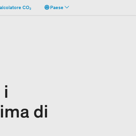
alcolatore CO₂
Paese
 i
lima di