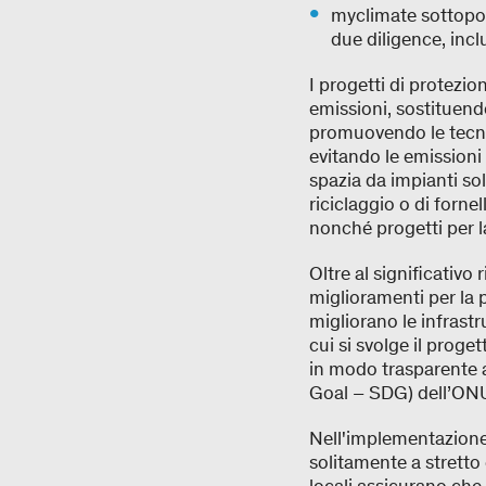
myclimate sottopon
due diligence, incl
I progetti di protezi
emissioni, sostituendo
promuovendo le tecno
evitando le emissioni
spazia da impianti sol
riciclaggio o di fornel
nonché progetti per la
Oltre al significativo
miglioramenti per la p
migliorano le infrastru
cui si svolge il proge
in modo trasparente 
Goal – SDG) dell’ONU
Nell'implementazione 
solitamente a stretto 