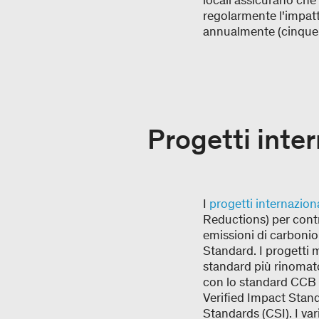
locali assicurano che
regolarmente l'impatt
annualmente (cinque 
Progetti inter
I
progetti internaziona
Reductions) per contri
emissioni di carbonio
Standard. I progetti m
standard più rinomato
con lo standard CCB 
Verified Impact Stand
Standards (CSI). I var