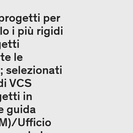
 progetti per
 i più rigidi
etti
te le
; selezionati
 di VCS
etti in
ee guida
AM)/Ufficio