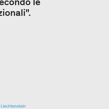
secondo le
ionali".
 Liechtenstein