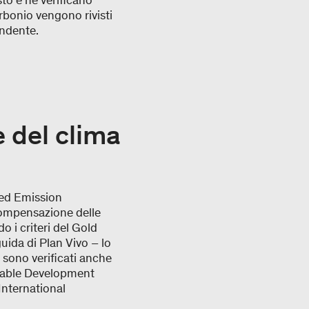
to e ne verificano
rbonio vengono rivisti
endente.
e del clima
ied Emission
 compensazione delle
 i criteri del Gold
uida di Plan Vivo – lo
 sono verificati anche
nable Development
International