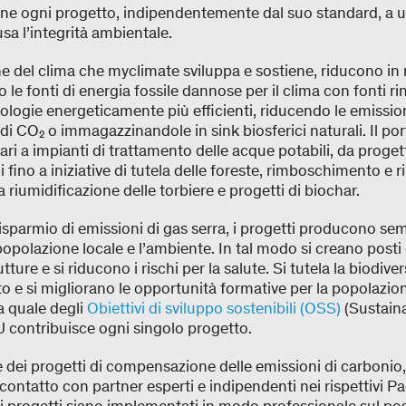
e ogni progetto, indipendentemente dal suo standard, a un
usa l’integrità ambientale.
one del clima che myclimate sviluppa e sostiene, riducono in
 le fonti di energia fossile dannose per il clima con fonti rin
logie energeticamente più efficienti, riducendo le emissio
 di CO₂ o immagazzinandole in sink biosferici naturali. Il po
ari a impianti di trattamento delle acque potabili, da proge
li fino a iniziative di tutela delle foreste, rimboschimento e 
 riumidificazione delle torbiere e progetti di biochar.
 risparmio di emissioni di gas serra, i progetti producono s
opolazione locale e l’ambiente. In tal modo si creano posti d
tture e si riducono i rischi per la salute. Si tutela la biodiver
tto e si migliorano le opportunità formative per la popolazi
a quale degli
Obiettivi di sviluppo sostenibili (OSS)
(Sustain
 contribuisce ogni singolo progetto.
dei progetti di compensazione delle emissioni di carbonio
contatto con partner esperti e indipendenti nei rispettivi Pa