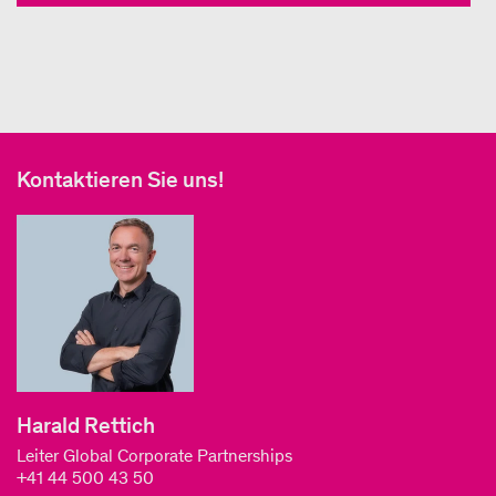
Kontaktieren Sie uns!
Harald Rettich
Leiter Global Corporate Partnerships
+41 44 500 43 50