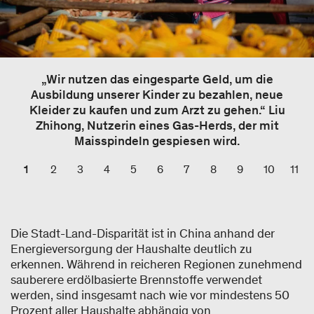
„Wir nutzen das eingesparte Geld, um die
Ausbildung unserer Kinder zu bezahlen, neue
Kleider zu kaufen und zum Arzt zu gehen.“ Liu
Zhihong, Nutzerin eines Gas-Herds, der mit
Maisspindeln gespiesen wird.
1
2
3
4
5
6
7
8
9
10
11
Die Stadt-Land-Disparität ist in China anhand der
Energieversorgung der Haushalte deutlich zu
erkennen. Während in reicheren Regionen zunehmend
sauberere erdölbasierte Brennstoffe verwendet
werden, sind insgesamt nach wie vor mindestens 50
Prozent aller Haushalte abhängig von