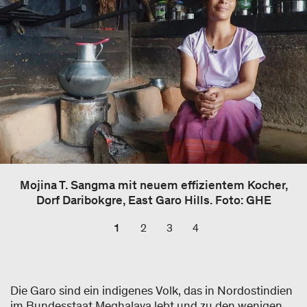
Mojina T. Sangma mit neuem effizientem Kocher,
Dorf Daribokgre, East Garo Hills. Foto: GHE
1
2
3
4
Die Garo sind ein indigenes Volk, das in Nordostindien
im Bundesstaat Meghalaya lebt und zu den wenigen