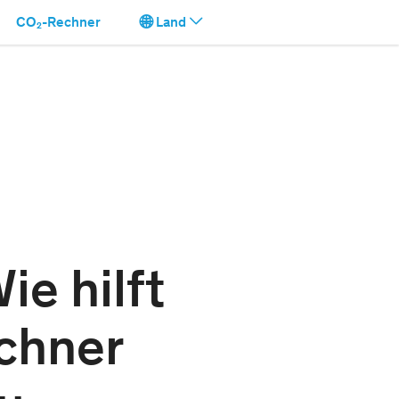
CO₂-Rechner
Land
e hilft
chner