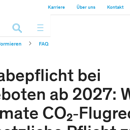
Karriere
Über uns
Kontakt
formieren
FAQ
bepflicht bei
boten ab 2027: Wi
imate CO₂‑Flugre