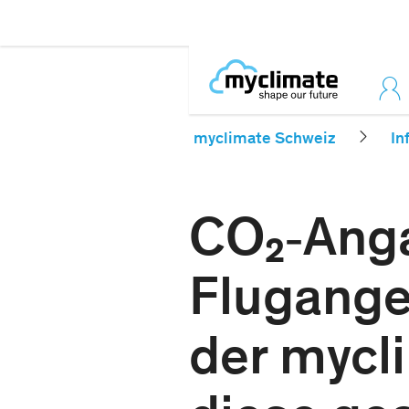
myclimate Schweiz
In
CO₂‑Anga
Flugange
der mycl