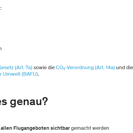
:
n
esetz (Art. 7a)
sowie die
CO₂-Verordnung (Art. 14a)
und die 
ür Umwelt (BAFU)
.
es genau?
 allen Flugangeboten sichtbar
gemacht werden