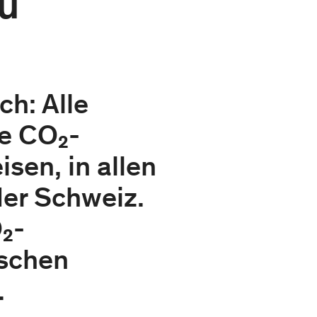
zu
ch: Alle
e CO₂-
sen, in allen
der Schweiz.
₂-
ischen
.