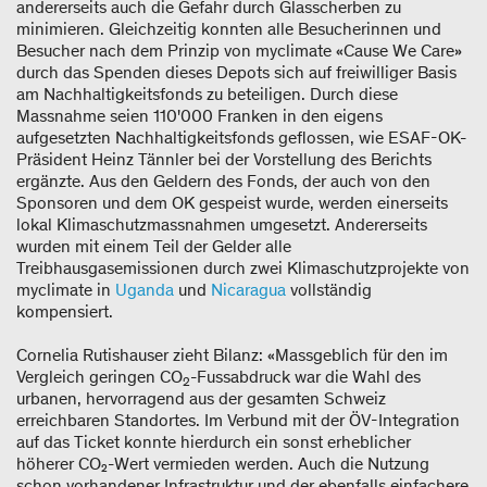
andererseits auch die Gefahr durch Glasscherben zu
minimieren. Gleichzeitig konnten alle Besucherinnen und
Besucher nach dem Prinzip von myclimate «Cause We Care»
durch das Spenden dieses Depots sich auf freiwilliger Basis
am Nachhaltigkeitsfonds zu beteiligen. Durch diese
Massnahme seien 110'000 Franken in den eigens
aufgesetzten Nachhaltigkeitsfonds geflossen, wie ESAF-OK-
Präsident Heinz Tännler bei der Vorstellung des Berichts
ergänzte. Aus den Geldern des Fonds, der auch von den
Sponsoren und dem OK gespeist wurde, werden einerseits
lokal Klimaschutzmassnahmen umgesetzt. Andererseits
wurden mit einem Teil der Gelder alle
Treibhausgasemissionen durch zwei Klimaschutzprojekte von
myclimate in
Uganda
und
Nicaragua
vollständig
kompensiert.
Cornelia Rutishauser zieht Bilanz: «Massgeblich für den im
Vergleich geringen CO
-Fussabdruck war die Wahl des
2
urbanen, hervorragend aus der gesamten Schweiz
erreichbaren Standortes. Im Verbund mit der ÖV-Integration
auf das Ticket konnte hierdurch ein sonst erheblicher
höherer CO₂-Wert vermieden werden. Auch die Nutzung
schon vorhandener Infrastruktur und der ebenfalls einfachere