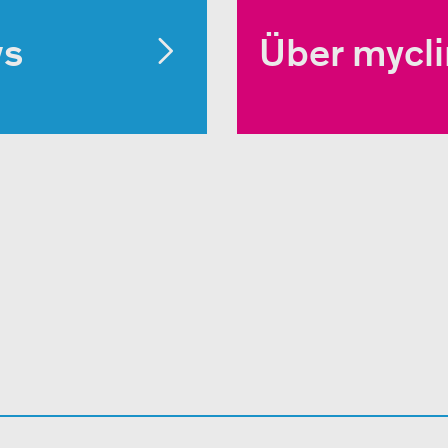
ws
Über mycl