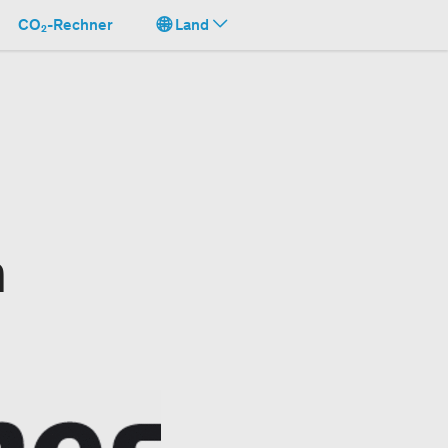
CO₂-Rechner
Land
n