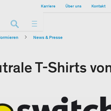
Karriere
Über uns
Kontakt
formieren
News & Presse
rale T-Shirts vo