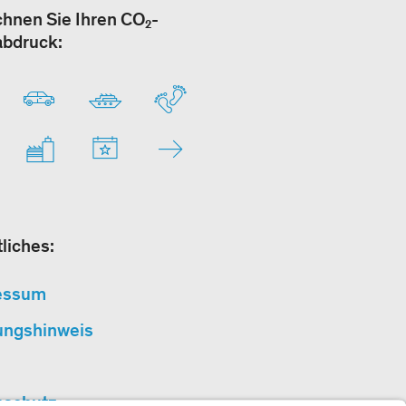
hnen Sie Ihren CO₂-
abdruck:
liches:
essum
ungshinweis
nschutz