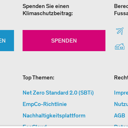
Spenden Sie einen
Berec
Klimaschutzbeitrag:
Fuss
EN
SPENDEN
Top Themen:
Recht
Net Zero Standard 2.0 (SBTi)
Impr
EmpCo-Richtlinie
Nutz
Nachhaltigkeitsplattform
AGB
EcoCloud
Date