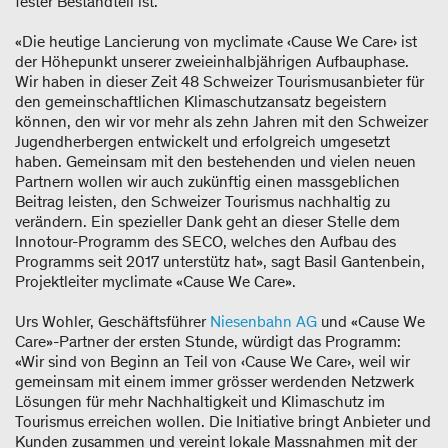
fester Bestandteil ist.
«Die heutige Lancierung von myclimate ‹Cause We Care› ist
der Höhepunkt unserer zweieinhalbjährigen Aufbauphase.
Wir haben in dieser Zeit 48 Schweizer Tourismusanbieter für
den gemeinschaftlichen Klimaschutzansatz begeistern
können, den wir vor mehr als zehn Jahren mit den Schweizer
Jugendherbergen entwickelt und erfolgreich umgesetzt
haben. Gemeinsam mit den bestehenden und vielen neuen
Partnern wollen wir auch zukünftig einen massgeblichen
Beitrag leisten, den Schweizer Tourismus nachhaltig zu
verändern. Ein spezieller Dank geht an dieser Stelle dem
Innotour-Programm des SECO, welches den Aufbau des
Programms seit 2017 unterstütz hat», sagt Basil Gantenbein,
Projektleiter myclimate «Cause We Care».
Urs Wohler, Geschäftsführer
Niesenbahn AG
und «Cause We
Care»-Partner der ersten Stunde, würdigt das Programm:
«Wir sind von Beginn an Teil von ‹Cause We Care›, weil wir
gemeinsam mit einem immer grösser werdenden Netzwerk
Lösungen für mehr Nachhaltigkeit und Klimaschutz im
Tourismus erreichen wollen. Die Initiative bringt Anbieter und
Kunden zusammen und vereint lokale Massnahmen mit der