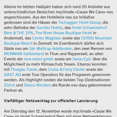
Alleine im letzten Halbjahr haben sich rund 20 Anbieter aus
unterschiedlichen Bereichen myclimate «Cause We Care» neu
angeschlossen. Aus der Hotellerie neu zur Initiative
gestossen sind die Häuser der
Tschuggen Hotel Group
, die
zehn Betriebe der
Sunstar Hotels
, das
Hotel Schweizerhof
Bern & THE SPA
,
The River House Boutique Hotel
in
Andermatt, das
Centro Magliaso
sowie das
CERVO Mountain
Boutique Resort
in Zermatt. Im Eventbereich dürfen sich
Gäste neu am
Ski-Weltcup Adelboden
, den zwei Rennen von
IRONMAN Switzerland
in Thun und Rapperswil, an allen
Events der
mrw event gmbh
sowie am
Swiss Epic
über die
Möglichkeit zu mehr Klimaschutz freuen. Ebenso konnten
mit
Thurgau Travel
, dem
Cruise & Ferry Center
sowie der
GAST AG
erste Tour Operators für das Programm gewonnen
werden. Als Highlight runden die beiden Top-Destinationen
Zürich
und
Davos-Klosters
die Runde neu dazu gekommener
Partner ab.
Vielfältiger Netzwerktag zur offiziellen Lancierung
Am Dienstag den 12. November wurde myclimate «Cause We
Care» im Hotel Schweizerhof Bern mit einer Netzwerktagung