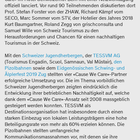
offiziell lanciert. Vor rund 90 Teilnehmenden diskutierten dort
Prof. Stefan Forster von der ZHAW, Richard Kämpf vom
SECO, Marc Sommer vom STV, der Hotelier des Jahres 2018
Kurt Baumgartner, Roland Zegg von grischconsulta und
Samuel Wille von Schweiz Tourismus zu den
Herausforderungen und Chancen für einen nachhaltigen
Tourismus in der Schweiz.
Mit den
Schweizer Jugendherbergen
, der
TESSVM AG
(Tourismus Engadin, Scuol, Samnaun, Val Müstair),
den
Pizolbahnen
sowie dem
Eidgenössischen Schwing- und
Älplerfest 2019 Zug
stellten vier «Cause We Care»-Partner
erfolgreiche Umsetzung vor. Die im Thema vorbildlichen
Schweizer Jugendherbergen zeigten eindrücklich die
Entwicklung ihrer betrieblichen Nachhaltigkeit auf, welche
dank dem «Cause We Care»-Ansatz seit 2008 massgeblich
gesteigert werden konnten. TESSVM als
Destinationsorganisation hat insbesondere durch einen
starken Einbezug von lokalen Leistungsträgern eine hohe
Beteiligungsrate von mehr als 60% erzielen können. Die
Pizolbahnen stellten umfangreiche
Kommunikationsmassnahmen vor, mit denen sie ihre