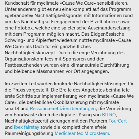
Kundschaft für myclimate «Cause We Care» sensibilisieren.
Unter anderem gibt es neu eine komplett auf das Programm
«gebrandete» Nachhaltigkeitsgondel mit Informationen rund
um das Nachhaltigkeitsengagement der Pizolbahnen sowie
eine Fotobox, welche eine spielerische Auseinandersetzung
mit dem Programm möglich macht. Das Eidgenössische
Schwing- und Älplerfest wiederum nutzte myclimate «Cause
We Care» als Dach für ein ganzheitliches
Nachhaltigkeitskonzept. Durch die enge Verzahnung des
Organisationskomitees mit Sponsoren und den
Festbesuchenden wurden eine klimaneutrale Durchführung
und bleibende Massnahmen vor Ort angegangen.
Im zweiten Teil wurden konkrete Nachhaltigkeitslösungen für
die Praxis vorgestellt. Die Breite des Angebotes beinhaltete
erste Schritte zur Implementierung von myclimate «Cause We
Care», die betriebliche Ökobilanzierung mit myclimate
smart3 und
Ressourceneffizienzberatungen
, die Vermeidung
von Foodwaste durch die digitale Lösung von
KITRO
,
Nachhaltigkeitszertifizierungen mit den Partnern
TourCert
und
ibex fairstay
sowie die komplett chemiefreie
Raumreinigungslösung
Medicleantec Microsteam
.