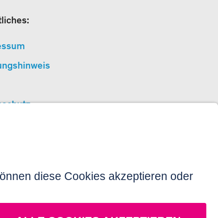
liches:
essum
ungshinweis
nschutz
erefreiheit