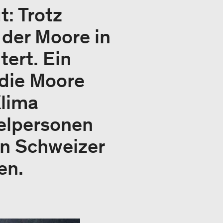
: Trotz
 der Moore in
tert. Ein
 die Moore
Klima
elpersonen
in Schweizer
en.