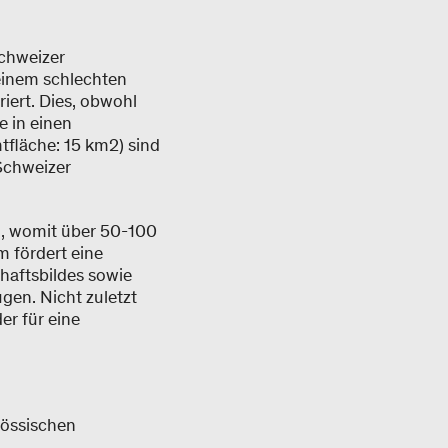
Schweizer
einem schlechten
iert. Dies, obwohl
e in einen
fläche: 15 km2) sind
 Schweizer
g, womit über 50-100
 fördert eine
haftsbildes sowie
en. Nicht zuletzt
r für eine
nössischen