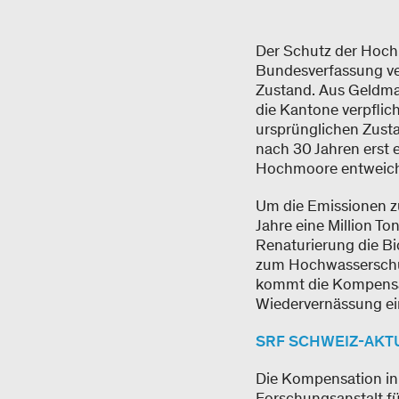
Der Schutz der Hochm
Bundesverfassung ver
Zustand. Aus Geldman
die Kantone verpflich
ursprünglichen Zust
nach 30 Jahren erst 
Hochmoore entweiche
Um die Emissionen z
Jahre eine Million 
Renaturierung die Bi
zum Hochwasserschut
kommt die Kompensat
Wiedervernässung eing
SRF SCHWEIZ-AKTUE
Die Kompensation in
Forschungsanstalt f