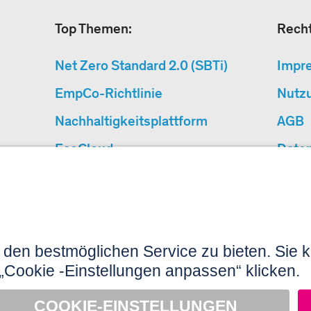
Top Themen:
Recht
Net Zero Standard 2.0 (SBTi)
Impr
EmpCo-Richtlinie
Nutz
Nachhaltigkeitsplattform
AGB
EcoCloud
Date
CSRD – Was jetzt zu tun ist
Barri
Warum Klimaschutzprojekte?
«Cause We Care»
Seitenübersicht
N