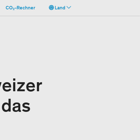
CO₂-Rechner
Land
eizer
 das