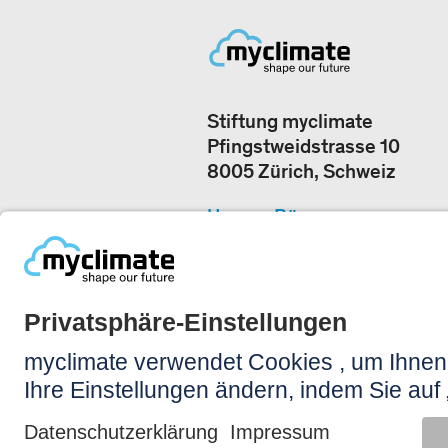
Stiftung myclimate
Pfingstweidstrasse 10
8005 Zürich, Schweiz
Unsere Büros
+41 44 500 43 50
JETZT KONTAKTIERE