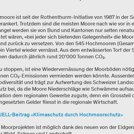
oore ist seit der Rothenthurm-Initiative von 1987 in der 
ankert. Trotzdem sind die meisten Moore nach wie vor in 
gel werden sie von Bund und Kantonen nur selten renatur
tet wären, «bei jeder sich bietenden Gelegenheit» die Moor
and zurück zu versetzen. Von den 545 Hochmooren (Gesamt
ein Viertel wieder vernässt. Aus dem entwässerten Torf der
n dadurch jährlich rund 20’000 Tonnen CO₂.
u stoppen, ist eine Wiedervernässung der Moorböden nöti
Tonnen CO₂-Emissionen vermieden werden könnte. Ausserdem
odiversität und trägt zur Aufwertung des Schweizer Landsc
z bei, da die Moore Niederschläge wie Schwämme aufsaug
ion dem regionalen Gewerbe zugute, denn ein Grossteil de
esetzten Gelder fliesst in die regionale Wirtschaft.
LL-Beitrag «Klimaschutz durch Hochmoorschutz»
 Moorprojekten ist möglich dank des neuen von der Eidge
ür Wald, Schnee und Landschaft.