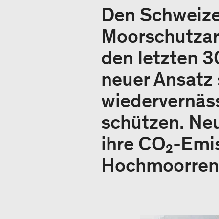
Den Schweizer
Moorschutzart
den letzten 3
neuer Ansatz s
wiedervernäss
schützen. Ne
ihre CO₂-Emi
Hochmoorrena