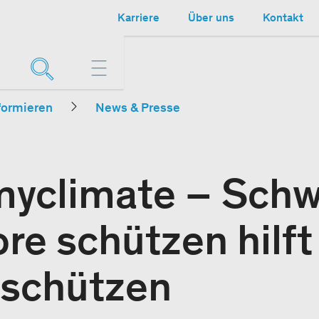
Karriere
Über uns
Kontakt
formieren
News & Presse
myclimate – Schw
e schützen hilft
 schützen