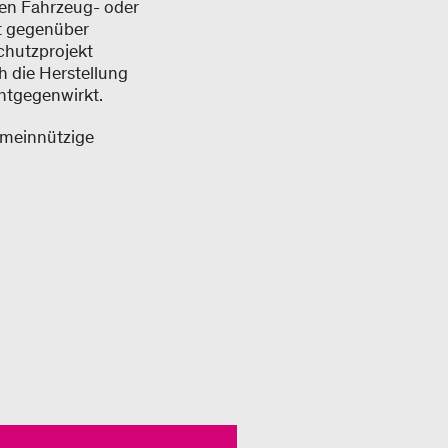
nen Fahrzeug- oder
t gegenüber
chutzprojekt
 die Herstellung
ntgegenwirkt.
emeinnützige