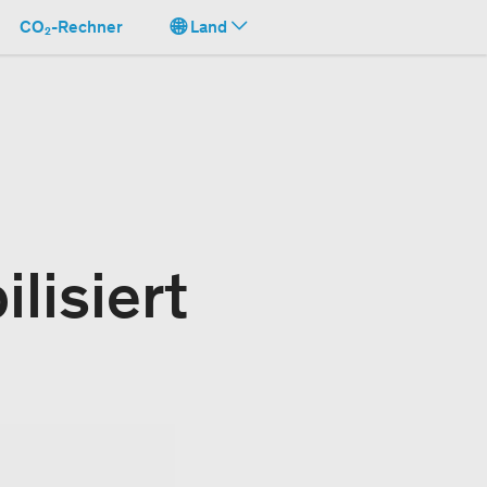
CO₂-Rechner
Land
lisiert