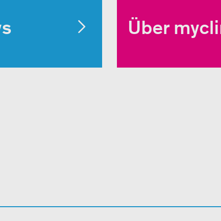
ws
Über mycl