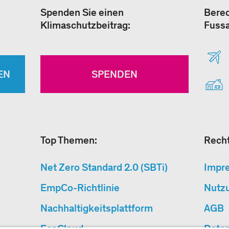
Spenden Sie einen
Berec
Klimaschutzbeitrag:
Fuss
EN
SPENDEN
Top Themen:
Recht
Net Zero Standard 2.0 (SBTi)
Impr
EmpCo-Richtlinie
Nutz
Nachhaltigkeitsplattform
AGB
EcoCloud
Date