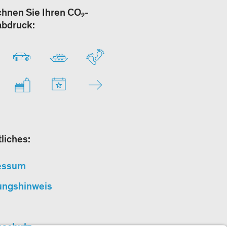
hnen Sie Ihren CO₂-
abdruck:
liches:
essum
ungshinweis
nschutz