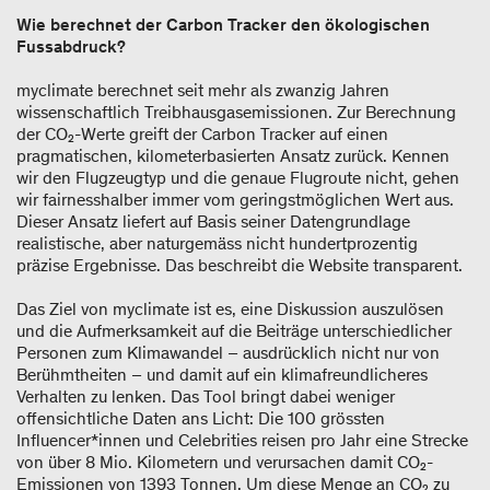
Wie berechnet der Carbon Tracker den ökologischen
Fussabdruck?
myclimate berechnet seit mehr als zwanzig Jahren
wissenschaftlich Treibhausgasemissionen. Zur Berechnung
der CO₂-Werte greift der Carbon Tracker auf einen
pragmatischen, kilometerbasierten Ansatz zurück. Kennen
wir den Flugzeugtyp und die genaue Flugroute nicht, gehen
wir fairnesshalber immer vom geringstmöglichen Wert aus.
Dieser Ansatz liefert auf Basis seiner Datengrundlage
realistische, aber naturgemäss nicht hundertprozentig
präzise Ergebnisse. Das beschreibt die Website transparent.
Das Ziel von myclimate ist es, eine Diskussion auszulösen
und die Aufmerksamkeit auf die Beiträge unterschiedlicher
Personen zum Klimawandel – ausdrücklich nicht nur von
Berühmtheiten – und damit auf ein klimafreundlicheres
Verhalten zu lenken. Das Tool bringt dabei weniger
offensichtliche Daten ans Licht: Die 100 grössten
Influencer*innen und Celebrities reisen pro Jahr eine Strecke
von über 8 Mio. Kilometern und verursachen damit CO₂-
Emissionen von 1393 Tonnen. Um diese Menge an CO₂ zu