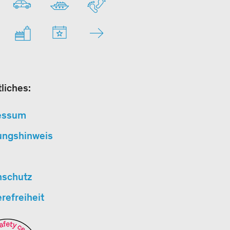
liches:
essum
ungshinweis
nschutz
erefreiheit