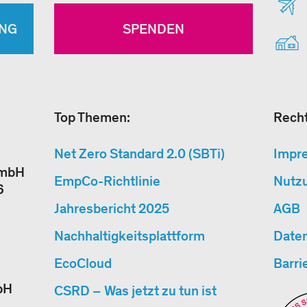
NG
SPENDEN
Top Themen:
Recht
Net Zero Standard 2.0 (SBTi)
Impr
GmbH
EmpCo-Richtlinie
Nutz
6
Jahresbericht 2025
AGB
Nachhaltigkeitsplattform
Date
EcoCloud
Barri
bH
CSRD – Was jetzt zu tun ist