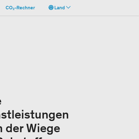
CO₂-Rechner
Land
e
stleistungen
n der Wiege