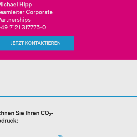
Michael Hipp
Teamleiter Corporate
Partnerships
+49 7121 317775-0
JETZT KONTAKTIEREN
hnen Sie Ihren CO₂-
bdruck: