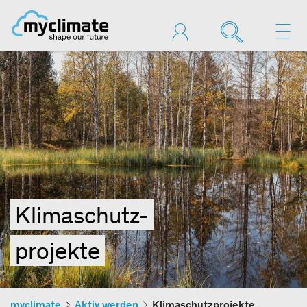
Klimaschutz-
projekte
myclimate
Aktiv werden
Klimaschutzprojekte