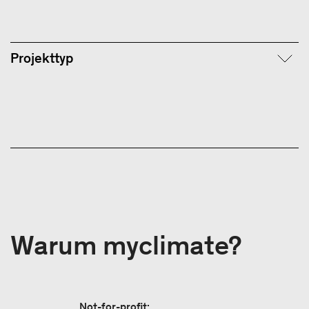
Projekttyp
Warum myclimate?
Not-for-profit: