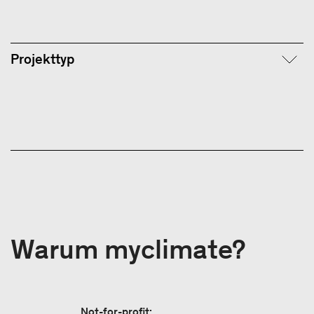
Projekttyp
Warum myclimate?
Not-for-profit: