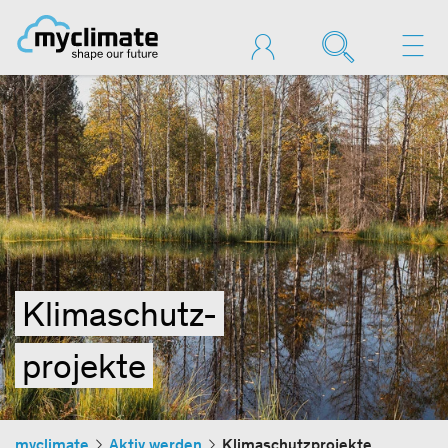
Klimaschutz-
projekte
myclimate
Aktiv werden
Klimaschutzprojekte