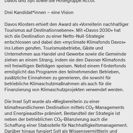
Davos und Sylt sowie die Hotelgruppe Accor.
Drei Kandidat*innen – eine Vision
Davos Klosters erhielt den Award als «Vorreiterin nachhaltiger
Tourismus auf Destinationsebene». Mit «Davos 2030» hat
sich die Destination zu einer Netto-Null-Strategie
entschlossen und dabei den «myclimate Klimafonds Davos»
ins Leben gerufen. Tourismusbetriebe, Gäste und
Unternehmen aus Handel und Gewerbe sowie die Gemeinde
ziehen an einem Strang, indem sie den Davoser Klimafonds
mit freiwilligen Beiträgen speisen. Nebst einem Förderfonds
ermöglicht das Programm den teilnehmenden Betrieben,
zusätzliche Einnahmen zu generieren, die sowohl für
betriebliche Klimaschutzmaßnahmen als auch für die
Finanzierung von Klimaschutzprojekten verwendet werden.
Die Insel Sylt wurde als «Wegbereiterin zu einer
klimafreundlicheren Destination mittels CO₂-Managements
und Energieaudits» prämiert. Bestandteil der Strategie ist
neben der betrieblichen CO₂-Bilanzierung auch die
Schaffung einer Stabsstelle für Nachhaltigkeitsmanagement.
Darüber hinaus fungiert Sylt als Wissensvermittlerin und