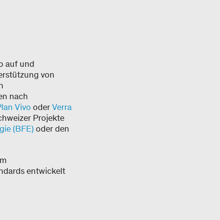
o auf und
erstützung von
n
ten nach
lan Vivo
oder
Verra
chweizer Projekte
gie (BFE)
oder den
im
ndards entwickelt