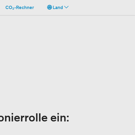
CO₂-Rechner
Land
ierrolle ein: