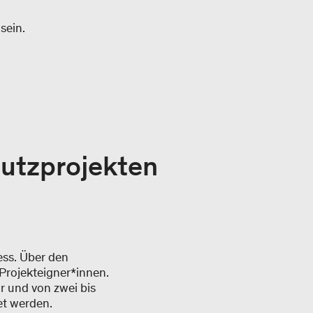
sein.
hutzprojekten
ess. Über den
Projekteigner*innen.
r und von zwei bis
et werden.