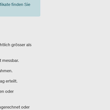
fikate finden Sie
tlich grösser als
st messbar.
nahmen.
g erteilt.
len oder
ngerechnet oder