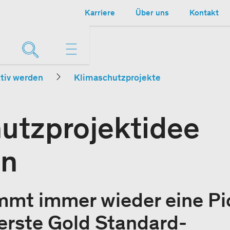
Karriere
Über uns
Kontakt
tiv werden
Klimaschutzprojekte
utzprojektidee
en
mt immer wieder eine Pion
erste Gold Standard-