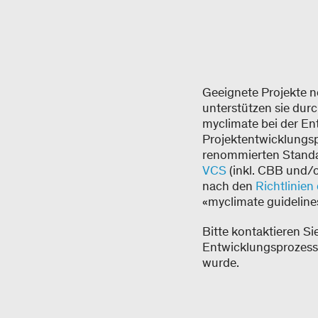
Geeignete Projekte n
unterstützen sie dur
myclimate bei der E
Projektentwicklungsp
renommierten Standa
VCS
(inkl. CBB und/o
nach den
Richtlinie
«myclimate guidelines
Bitte kontaktieren Si
Entwicklungsprozess 
wurde.