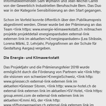
Informatiklernenden Sam Wymann und Jean-Michel Carrel
von der Gewerblich Industriellen Berufsschule Bern. Das Duo
war in der Kategorie Sensibilisierung an den Start gegangen.
Schon im Vorfeld konnte öffentlich über den Publikumspreis
abgestimmt werden. Dieser wurde bei der Prämierung an das
Team <link https: www.energie-klimawerkstatt.ch mitmachen
projekte projektdetail energiesparduden external-link
externen link im aktuellen>«Energiesparduden» (Lea Strässle,
Lorena Märki, 2. Lehrjahr, Polygrafinnen an der Schule für
Gestaltung Aargau) vergeben.
Die Energie- und Klimawerkstatt
Das Projektjahr und die Prämierungsfeier 2018 wurde
ermöglicht durch die Förderung von Partnern wie <link http:
die visionen von schweizer>EnergieSchweiz, <link http:
www.griesser.ch external-link externen link im
aktuellen>Griesser Storen, <link http: www.sv-hotel.ch de
external-link externen link im aktuellen>SV Hotel, <link https:
group.emmi.com de external-link externen link im
aktuellen>Emmi AG, der <link http:
www.stiftungwegweiser.ch external-link externen link im