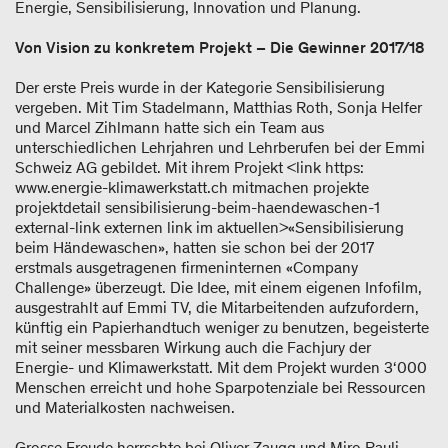
Energie, Sensibilisierung, Innovation und Planung.
Von Vision zu konkretem Projekt – Die Gewinner 2017/18
Der erste Preis wurde in der Kategorie Sensibilisierung
vergeben. Mit Tim Stadelmann, Matthias Roth, Sonja Helfer
und Marcel Zihlmann hatte sich ein Team aus
unterschiedlichen Lehrjahren und Lehrberufen bei der Emmi
Schweiz AG gebildet. Mit ihrem Projekt <link https:
www.energie-klimawerkstatt.ch mitmachen projekte
projektdetail sensibilisierung-beim-haendewaschen-1
external-link externen link im aktuellen>«Sensibilisierung
beim Händewaschen», hatten sie schon bei der 2017
erstmals ausgetragenen firmeninternen «Company
Challenge» überzeugt. Die Idee, mit einem eigenen Infofilm,
ausgestrahlt auf Emmi TV, die Mitarbeitenden aufzufordern,
künftig ein Papierhandtuch weniger zu benutzen, begeisterte
mit seiner messbaren Wirkung auch die Fachjury der
Energie- und Klimawerkstatt. Mit dem Projekt wurden 3‘000
Menschen erreicht und hohe Sparpotenziale bei Ressourcen
und Materialkosten nachweisen.
Grosse Freude herrschte bei Oliver Zaugg und Miro Pauli,