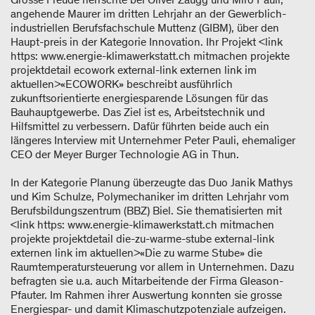
angehende Maurer im dritten Lehrjahr an der Gewerblich-
industriellen Berufsfachschule Muttenz (GIBM), über den
Haupt-preis in der Kategorie Innovation. Ihr Projekt <link
https: www.energie-klimawerkstatt.ch mitmachen projekte
projektdetail ecowork external-link externen link im
aktuellen>«ECOWORK» beschreibt ausführlich
zukunftsorientierte energiesparende Lösungen für das
Bauhauptgewerbe. Das Ziel ist es, Arbeitstechnik und
Hilfsmittel zu verbessern. Dafür führten beide auch ein
längeres Interview mit Unternehmer Peter Pauli, ehemaliger
CEO der Meyer Burger Technologie AG in Thun.
In der Kategorie Planung überzeugte das Duo Janik Mathys
und Kim Schulze, Polymechaniker im dritten Lehrjahr vom
Berufsbildungszentrum (BBZ) Biel. Sie thematisierten mit
<link https: www.energie-klimawerkstatt.ch mitmachen
projekte projektdetail die-zu-warme-stube external-link
externen link im aktuellen>«Die zu warme Stube» die
Raumtemperatursteuerung vor allem in Unternehmen. Dazu
befragten sie u.a. auch Mitarbeitende der Firma Gleason-
Pfauter. Im Rahmen ihrer Auswertung konnten sie grosse
Energiespar- und damit Klimaschutzpotenziale aufzeigen.