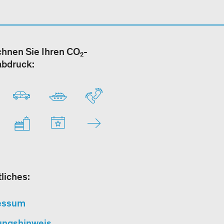
hnen Sie Ihren CO₂-
abdruck:
liches:
essum
ungshinweis