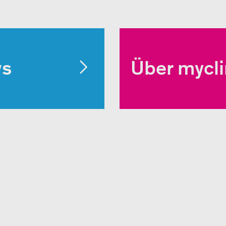
ws
Über mycl