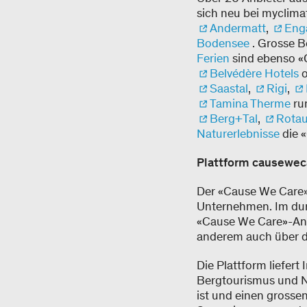
sich neu bei myclima
Andermatt
,
Eng
Bodensee
. Grosse B
Ferien
sind ebenso «C
Belvédère Hotels
o
Saastal
,
Rigi
,
Tamina Therme
ru
Berg+Tal
,
Rotau
Naturerlebnisse
die 
Plattform causewec
Der «Cause We Care»-
Unternehmen. Im durc
«Cause We Care»-Anbi
anderem auch über di
Die Plattform liefert
Bergtourismus und Na
ist und einen grossen