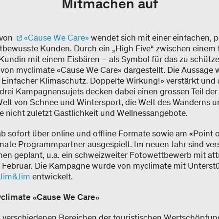
Mitmachen auf
 von
«Cause We Care»
wendet sich mit einer einfachen, p
bewusste Kunden. Durch ein „High Five“ zwischen einem
 Kundin mit einem Eisbären – als Symbol für das zu schütz
von myclimate «Cause We Care» dargestellt. Die Aussage 
 Einfacher Klimaschutz. Doppelte Wirkung!» verstärkt und 
rei Kampagnensujets decken dabei einen grossen Teil der t
Welt von Schnee und Wintersport, die Welt des Wanderns u
e nicht zuletzt Gastlichkeit und Wellnessangebote.
 sofort über online und offline Formate sowie am «Point o
mate Programmpartner ausgespielt. Im neuen Jahr sind ver
en geplant, u.a. ein schweizweiter Fotowettbewerb mit att
Februar. Die Kampagne wurde von myclimate mit Unterst
Jim&Jim
entwickelt.
yclimate «Cause We Care»
s verschiedenen Bereichen der touristischen Wertschöpfun