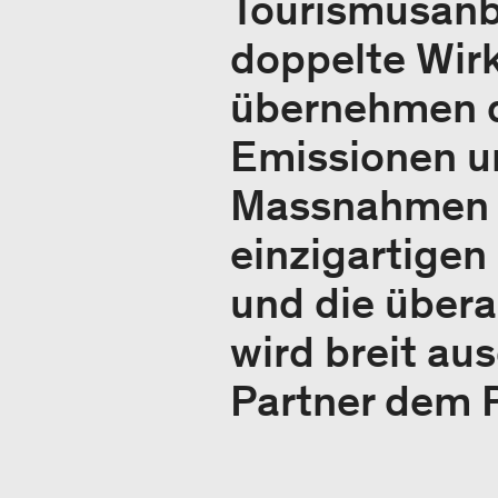
Tourismusanbi
doppelte Wir
übernehmen d
Emissionen u
Massnahmen d
einzigartige
und die über
wird breit au
Partner dem 