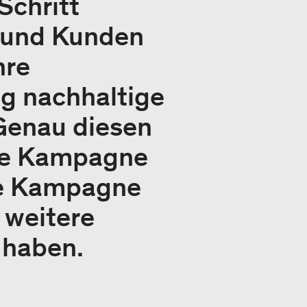
Schritt
e und Kunden
hre
g nachhaltige
Genau diesen
eue Kampagne
Die Kampagne
t weitere
 haben.