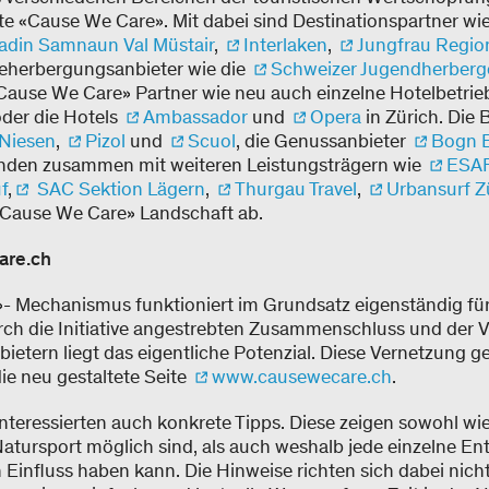
te «Cause We Care». Mit dabei sind Destinationspartner wi
adin Samnaun Val Müstair
,
Interlaken
,
Jungfrau Regio
eherbergungsanbieter wie die
Schweizer Jugendherberg
ause We Care» Partner wie neu auch einzelne Hotelbetrieb
der die Hotels
Ambassador
und
Opera
in Zürich. Die
Niesen
,
Pizol
und
Scuol
, die Genussanbieter
Bogn 
nden zusammen mit weiteren Leistungsträgern wie
ESAF
f
,
SAC Sektion Lägern
,
Thurgau Travel
,
Urbansurf Z
«Cause We Care» Landschaft ab.
are.ch
 Mechanismus funktioniert im Grundsatz eigenständig für
h die Initiative angestrebten Zusammenschluss und der V
etern liegt das eigentliche Potenzial. Diese Vernetzung g
e neu gestaltete Seite
www.causewecare.ch
.
 Interessierten auch konkrete Tipps. Diese zeigen sowohl wi
tursport möglich sind, als auch weshalb jede einzelne En
 Einfluss haben kann. Die Hinweise richten sich dabei nich