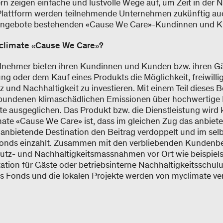
rn zeigen einfache und lustvolle Wege auf, um Zeit in der N
 Plattform werden teilnehmende Unternehmen zukünftig auc
Angebote bestehenden «Cause We Care»-Kundinnen und Ku
yclimate «Cause We Care»?
lnehmer bieten ihren Kundinnen und Kunden bzw. ihren Gä
ng oder dem Kauf eines Produkts die Möglichkeit, freiwillig
 und Nachhaltigkeit zu investieren. Mit einem Teil dieses 
bundenen klimaschädlichen Emissionen über hochwertige 
te ausgeglichen. Das Produkt bzw. die Dienstleistung wird 
ate «Cause We Care» ist, dass im gleichen Zug das anbie
anbietende Destination den Beitrag verdoppelt und im sel
nds einzahlt. Zusammen mit den verbliebenden Kundenbe
tz- und Nachhaltigkeitsmassnahmen vor Ort wie beispiels
tation für Gäste oder betriebsinterne Nachhaltigkeitsschulu
 Fonds und die lokalen Projekte werden von myclimate verif