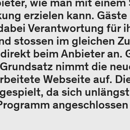
eter, wie man mit einem 
kung erzielen kann. Gäst
abei Verantwortung für i
nd stossen im gleichen Zu
irekt beim Anbieter an. 
n Grundsatz nimmt die n
arbeitete Webseite auf. 
sgespielt, da sich unlängs
Programm angeschlossen