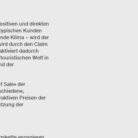
ositiven und direkten
 typischen Kunden
ende Klima – wird der
wird durch den Claim
aktiviert dadurch
ouristischen Welt in
nd der
f Sale» der
schiedene,
raktiven Preisen der
ützung der
gskette engagieren