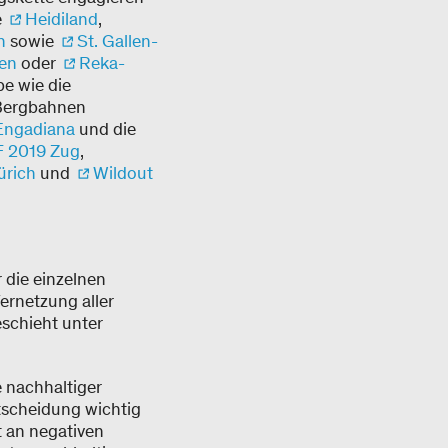
e
Heidiland
,
n
sowie
St. Gallen-
en
oder
Reka-
e wie die
 Bergbahnen
Engadiana
und die
 2019 Zug
,
ürich
und
Wildout
 die einzelnen
ernetzung aller
eschieht unter
e nachhaltiger
tscheidung wichtig
t an negativen