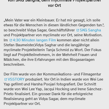
von SKG Sangha, dem myclimate Projektpartner
vor Ort
„Mein Vater war ein Kleinbauer. Er hat mir gesagt, ich solle
etwas für die Menschen in diesen ländlichen Gegenden tun.“,
so beschreibt Vidya Sagar, Geschäftsführer
SKG Sangha
und Projektpartner von myclimate vor Ort, seine Motivation.
Im
4:30 Minuten langen Film
kommen aber nicht allein
Stefan Baumeister,Vidya Saghar und die langjährige
myclimate Projektleiterin Tanja Schmid zu Wort. Der Fokus
liegt auf Projektteilnehmern, in der Mehrheit Frauen und
Mädchen, die ihre Erfahrungen mit den Biogasanlagen
beschreiben.
Der Film wurde von der Kommunikations- und Filmagentur
VSSTORY
produziert. Vor Ort in Indien wurde von Wei Lee
Yap gefilmt und Harsha Poojari fotografiert. Der Schnitt
wurde von Wei Lee Yap, Jacqui Hocking und Irene Sánchez-
Prieto finalisiert. Ein grosser Dank für die erfolgreiche
Realisierung geht an Vidya Sagar, dem myclimate
Projektpartner vor Ort.