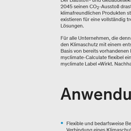
Der Baustoff- und Gebäudesekto
2045 seinen CO
-Ausstoß drast
2
klimafreundlichen Produkten st
existieren für eine vollständig
Lösungen.
Für alle Unternehmen, die denno
den Klimaschutz mit einem entsp
Basis von bereits vorhandenen
myclimate-Calculate flexibel e
myclimate Label «Wirkt. Nachha
Anwendu
Flexible und bedarfsweise B
Verbindung eines Klimaschut