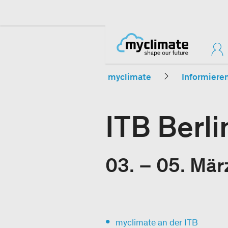
myclimate
Informiere
ITB Berl
03. – 05. März
myclimate an der ITB