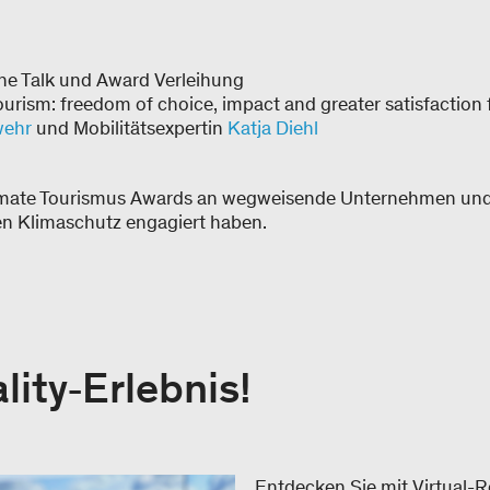
ne Talk und Award Verleihung
ourism: freedom of choice, impact and greater satisfaction f
wehr
und Mobilitätsexpertin
Katja Diehl
imate Tourismus Awards an wegweisende Unternehmen und 
en Klimaschutz engagiert haben.
ality‑Erlebnis!
Entdecken Sie mit Virtual-Re