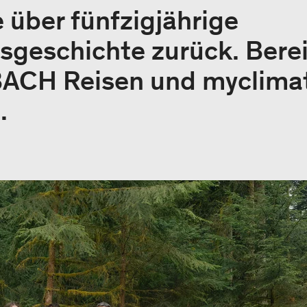
e über fünfzigjährige
geschichte zurück. Berei
BACH Reisen und myclimat
.