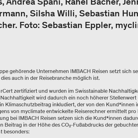
s, Andrea Späni, Rahel Bacher, Je
ann, Silsha Willi, Sebastian Hun
cher. Foto: Sebastian Eppler, mycl
ppe gehörende Unternehmen IMBACH Reisen setzt sich seit 
 dies auch in der Reisebranche möglich ist.
rCert zertifiziert und wurden im Swisstainable Nachhaltigk
Nachhaltigkeit wird dadurch ein noch höherer Stellenwer
 ein Klimaschutzbeitrag inkludiert, der von den Kund*inne
ens von myclimate entwickelte Reiserechner ermittelt pro
hung bei IMBACH Reisen setzen sich die Kund*innen dadur
ellen Beitrag in der Höhe des CO₂-Fußabdrucks der gebuchte
nt besonders: