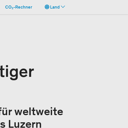
CO₂-Rechner
Land
tiger
für weltweite
us Luzern