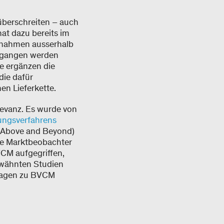
 überschreiten – auch
hat dazu bereits im
snahmen ausserhalb
egangen werden
e ergänzen die
die dafür
n Lieferkette.
evanz. Es wurde von
sungsverfahrens
d Above and Beyond)
ge Marktbeobachter
CM aufgegriffen,
erwähnten Studien
Fragen zu BVCM