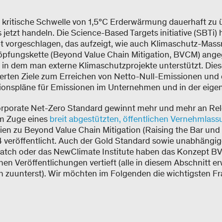
ie kritische Schwelle von 1,5°C Erderwärmung dauerhaft zu
 jetzt handeln. Die Science-Based Targets initiative (SBTi) 
t vorgeschlagen, das aufzeigt, wie auch Klimaschutz-Mas
öpfungskette (Beyond Value Chain Mitigation, BVCM) ang
 in dem man externe Klimaschutzprojekte unterstützt. Dies
ierten Ziele zum Erreichen von Netto-Null-Emissionen und 
nspläne für Emissionen im Unternehmen und in der eigene
rporate Net-Zero Standard gewinnt mehr und mehr an Rel
im Zuge eines
breit abgestützten, öffentlichen Vernehmlas
dien zu Beyond Value Chain Mitigation (Raising the Bar un
 veröffentlicht. Auch der Gold Standard sowie unabhängi
atch oder das NewClimate Institute haben das Konzept BV
enen Veröffentlichungen vertieft (alle in diesem Abschnitt 
n zuunterst). Wir möchten im Folgenden die wichtigsten 