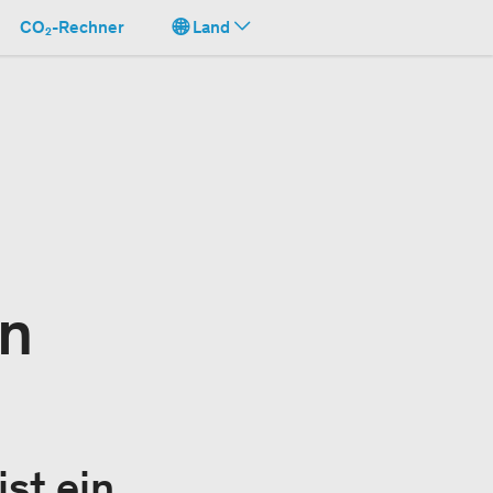
CO₂-Rechner
Land
in
st ein