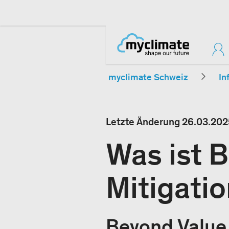
myclimate Schweiz
In
Letzte Änderung
26.03.202
Was ist 
Mitigati
Beyond Value 