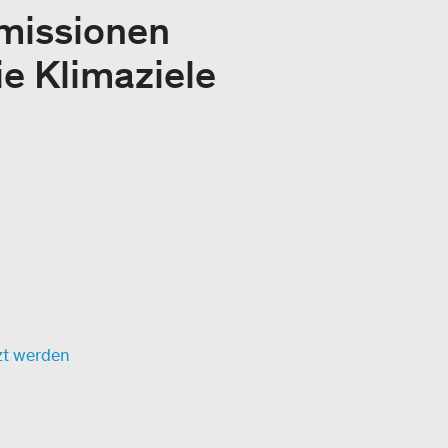
missionen
ie Klimaziele
zt werden