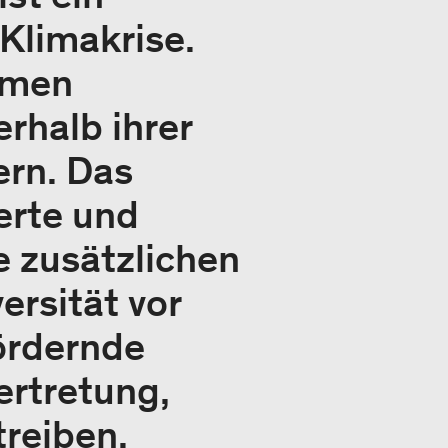
Klimakrise.
hmen
rhalb ihrer
rn. Das
ierte und
e zusätzlichen
ersität vor
ördernde
ertretung,
reiben.