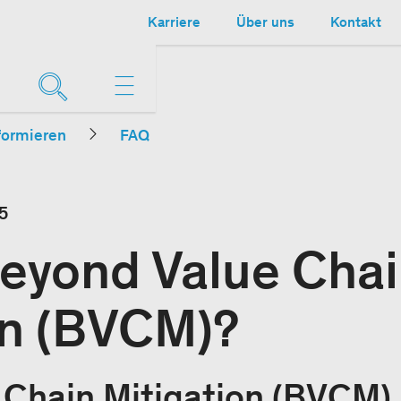
Karriere
Über uns
Kontakt
formieren
FAQ
5
Beyond Value Cha
on (BVCM)?
Chain Mitigation (BVCM) i