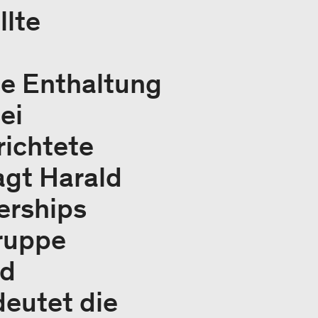
llte
ie Enthaltung
ei
richtete
gt Harald
erships
ruppe
nd
eutet die