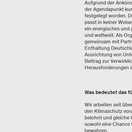
Aufgrund der Ankünd
der Agendapunkt kurz
festgelegt worden. Di
passt in keiner Weis
ein energisches und
und weltweit. Als Org
gemeinsam mit Partn
Enthaltung Deutschla
Ausrichtung von Unte
Beitrag zur Verwirkl
Herausforderungen im
Was bedeutet das f
Wir arbeiten seit üb
den Klimaschutz vora
belohnt und gleiche
sowohl eine Chance f
bewahren.