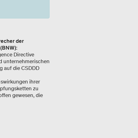
recher der
 (BNW):
gence Directive
nd unternehmerischen
ig auf die CSDDD
swirkungen ihrer
öpfungsketten zu
offen gewesen, die