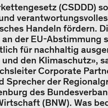
rkettengesetz (CSDDD) so
 und verantwortungsvolles
sches Handeln fördern. D
 an der EU-Abstimmung s
lich für nachhaltig ausge
und den Klimaschutz», sa
ichsleiter Corporate Partn
d Sprecher der Regionalg
enburg des Bundesverba
Wirtschaft (BNW). Was bed