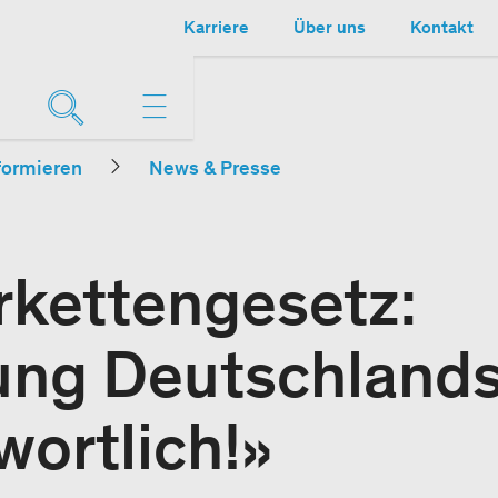
Karriere
Über uns
Kontakt
formieren
News & Presse
rkettengesetz:
ung Deutschland
wortlich!»