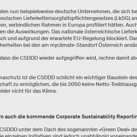
raten nun beispielsweise deutsche Unternehmen, die sich be
eutschen Lieferkettensorgfaltspflichtengesetzes (LkSG) 
hen, verbindlichen Rahmen in Europa profitiert hätten. A
en die Auswirkungen. Das nationale österreichische Liefe
sch und aufgrund der erwartete EU-Regelung blockiert. Das
icherheiten bei den am myclimate-Standort Österreich ans
, dass die CSDDD wieder aufgegriffen wird, rechne damit ab
aschutz ist die CSDDD schlicht ein wichtiger Baustein d
tschaft zu ermöglichen, die bis 2050 keine Netto-Treibhaus
leider nicht für das Klima.
ern auch die kommende Corporate Sustainability Reporti
e CSDDD unter dem Dach des sogenannten «Green Deal» de
 einzelnen Initiativen sind jedoch unabhängig voneinander