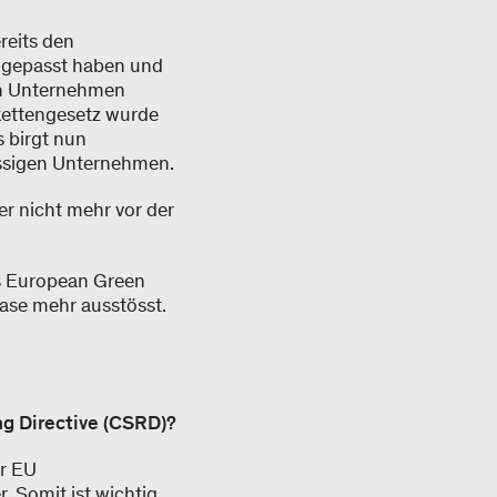
reits den
angepasst haben und
uch Unternehmen
rkettengesetz wurde
 birgt nun
ässigen Unternehmen.
er nicht mehr vor der
es European Green
gase mehr ausstösst.
ng Directive (CSRD)?
r EU
. Somit ist wichtig