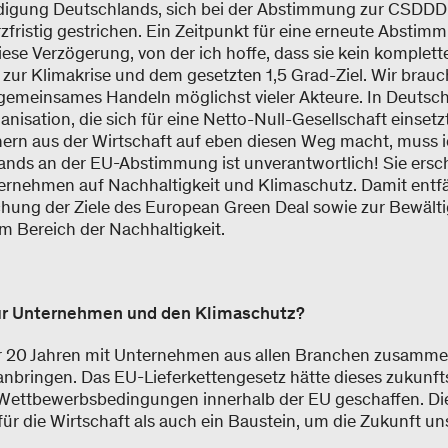
igung Deutschlands, sich bei der Abstimmung zur CSDDD 
fristig gestrichen. Ein Zeitpunkt für eine erneute Abstimmu
ese Verzögerung, von der ich hoffe, dass sie kein komplette
e zur Klimakrise und dem gesetzten 1,5 Grad-Ziel. Wir brau
 gemeinsames Handeln möglichst vieler Akteure. In Deutsc
anisation, die sich für eine Netto-Null-Gesellschaft einsetz
ern aus der Wirtschaft auf eben diesen Weg macht, muss i
nds an der EU-Abstimmung ist unverantwortlich! Sie ersc
rnehmen auf Nachhaltigkeit und Klimaschutz. Damit entfäl
ichung der Ziele des European Green Deal sowie zur Bewält
 Bereich der Nachhaltigkeit.
ür Unternehmen und den Klimaschutz?
er 20 Jahren mit Unternehmen aus allen Branchen zusammen,
nbringen. Das EU-Lieferkettengesetz hätte dieses zukunf
 Wettbewerbsbedingungen innerhalb der EU geschaffen. Di
ür die Wirtschaft als auch ein Baustein, um die Zukunft un