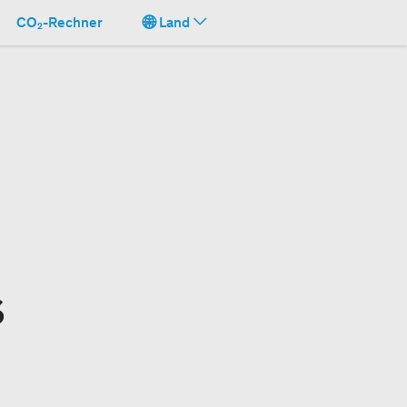
CO₂-Rechner
Land
s