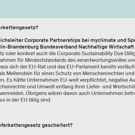
erkettengesetz?
eichsleiter Corporate Partnerships bei myclimate und Sp
lin-Brandenburg Bundesverband Nachhaltige Wirtschaft
z oder konkret auch die Corporate Sustainability Due Dilli
Rahmen für Mindeststandards des verantwortungsvollen u
ass sich der EU-Rat und das EU-Parlament bereits vorläuf
t als Meilenstein für einen Schutz von Menschenrechten und
 Es hätte Unternehmen EU-weit verpflichtet, negative Au
schenrechte und Umwelt entlang ihrer Liefer- und Wertsch
u vermeiden. Übrigens wären davon auch Unternehmen betr
us in der EU tätig sind.
eferkettengesetz gescheitert?