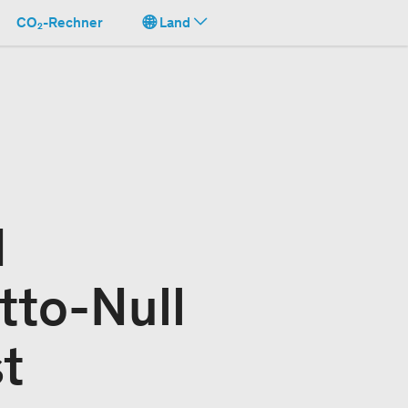
CO₂-Rechner
Land
d
tto-Null
t