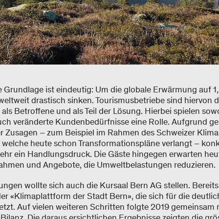
e Grundlage ist eindeutig: Um die globale Erwärmung auf 1
ltweit drastisch sinken. Tourismusbetriebe sind hiervon d
, als Betroffene und als Teil der Lösung. Hierbei spielen so
uch veränderte Kundenbedürfnisse eine Rolle. Aufgrund g
ter Zusagen – zum Beispiel im Rahmen des Schweizer Klima
 welche heute schon Transformationspläne verlangt – konkre
hr ein Handlungsdruck. Die Gäste hingegen erwarten heut
ahmen und Angebote, die Umweltbelastungen reduzieren
ngen wollte sich auch die Kursaal Bern AG stellen. Bereit
r «Klimaplattform der Stadt Bern», die sich für die deutli
tzt. Auf vielen weiteren Schritten folgte 2019 gemeinsam 
Bilanz. Die daraus ersichtlichen Ergebnisse zeigten die grö