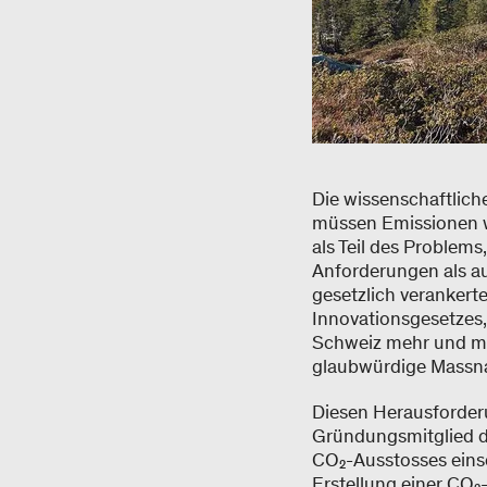
Die wissenschaftlich
müssen Emissionen we
als Teil des Problems
Anforderungen als a
gesetzlich veranker
Innovationsgesetzes,
Schweiz mehr und me
glaubwürdige Massn
Diesen Herausforderu
Gründungsmitglied de
CO₂-Ausstosses einse
Erstellung einer CO₂-