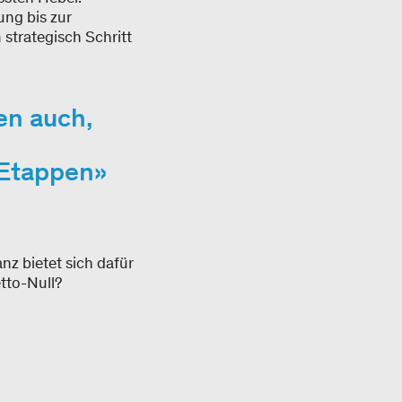
ng bis zur
 strategisch Schritt
sen auch,
 Etappen
anz bietet sich dafür
tto-Null?