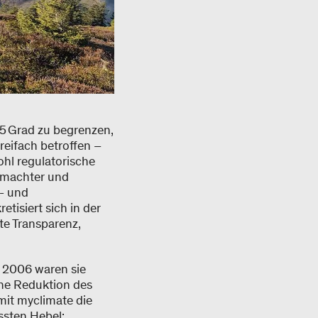
,5 Grad zu begrenzen,
reifach betroffen –
wohl regulatorische
emachter und
- und
tisiert sich in der
e Transparenz,
.
s 2006 waren sie
che Reduktion des
mit myclimate die
ssten Hebel: