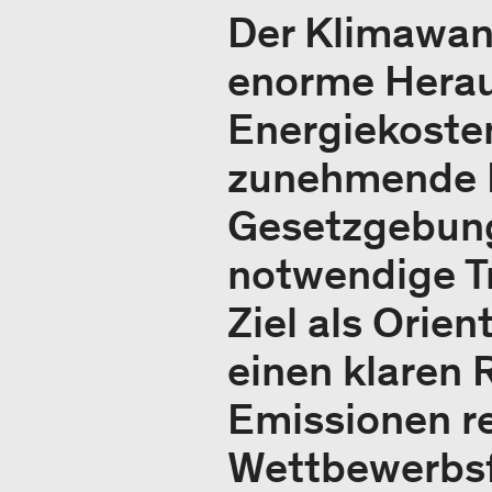
Der Klimawand
enorme Herau
Energiekoste
zunehmende E
Gesetzgebunge
notwendige Tr
Ziel als Orie
einen klaren
Emissionen re
Wettbewerbsf