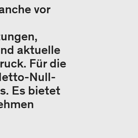
anche vor
tungen,
nd aktuelle
uck. Für die
etto-Null-
s. Es bietet
nehmen