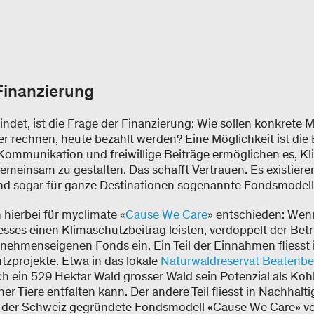
Finanzierung
bindet, ist die Frage der Finanzierung: Wie sollen konkret
er rechnen, heute bezahlt werden? Eine Möglichkeit ist die
Kommunikation und freiwillige Beiträge ermöglichen es, K
emeinsam zu gestalten. Das schafft Vertrauen. Es existiere
nd sogar für ganze Destinationen sogenannte Fondsmodel
 hierbei für myclimate «
Cause We Care
» entschieden: Wen
ses einen Klimaschutzbeitrag leisten, verdoppelt der Betr
ernehmenseigenen Fonds ein. Ein Teil der Einnahmen fliess
zprojekte. Etwa in das lokale
Naturwaldreservat Beatenb
 ein 529 Hektar Wald grosser Wald sein Potenzial als Koh
r Tiere entfalten kann. Der andere Teil fliesst in Nachha
in der Schweiz gegründete Fondsmodell «Cause We Care» ve