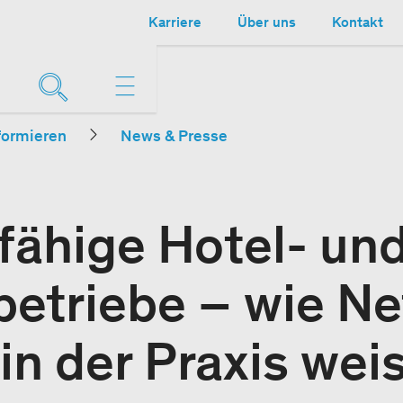
Karriere
Über uns
Kontakt
formieren
News & Presse
fähige Hotel- un
betriebe – wie Ne
n der Praxis weis