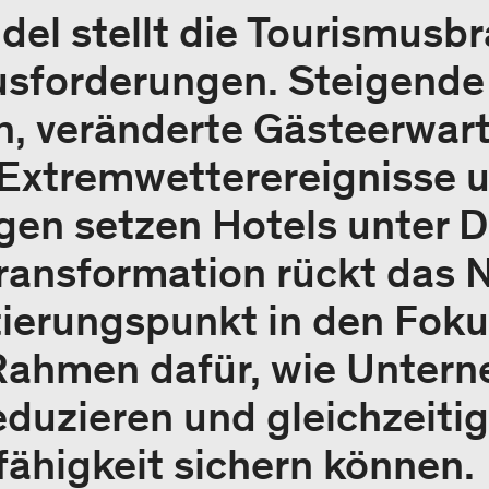
el stellt die Tourismusbr
sforderungen. Steigende
n, veränderte Gästeerwar
xtremwetterereignisse u
n setzen Hotels unter Dr
ansformation rückt das N
ntierungspunkt in den Foku
 Rahmen dafür, wie Unter
duzieren und gleichzeitig
ähigkeit sichern können.