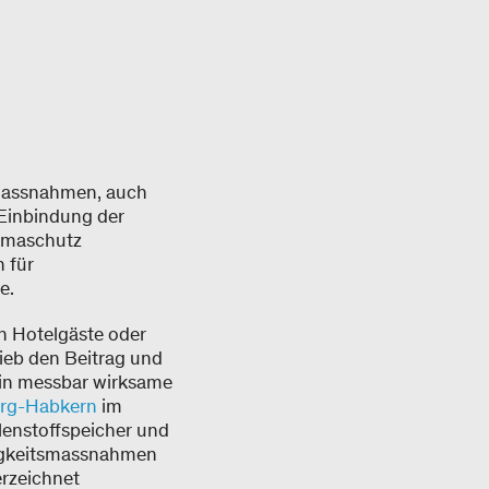
e Massnahmen, auch
 Einbindung der
limaschutz
n für
le.
n Hotelgäste oder
ieb den Beitrag und
t in messbar wirksame
erg-Habkern
im
lenstoffspeicher und
ltigkeitsmassnahmen
rzeichnet