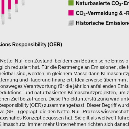
Netto-Null den Zustand, bei dem ein Betrieb seine Emissio
lich reduziert hat. Für die Restmenge an Emissionen, die 
meidbar sind, werden im gleichem Masse dann Klimaschutzp
fernung und -lagerung finanziert. Idealerweise übernimm
onsweges Verantwortung für die jährlich anfallenden Emis
eduktions- und naturbasierten Klimaschutzprojekten, um
chen Ziel beizutragen. Diese Projektunterstützung wird unt
esponsibility (OER) zusammengefasst. Dieser Begriff wurd
ive (SBTi) geprägt, die den Netto-Null-Prozess wissenschaf
raxisnahes Konzept gegossen hat. Sie gilt als weltweit führ
limaschutz. Immer mehr Unternehmen richten sich danac