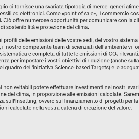
lio ci fornisce una svariata tipologia di merce: generi aliment
essili ed elettronici. Come «point of sale», il commercio cost
nti. Ciò offre numerose opportunità per comunicare con la cl
di sostenibilità e protezione del clima.
i profili delle emissioni delle vostre sedi, del vostro sistema 
 il nostro competente team di scienziati dell’ambiente vi f
istematica e completa di tutte le emissioni di CO₂ rilevanti. 
za per impostare i vostri obiettivi di riduzione (anche sull
l quadro dell’iniziativa Science-based Targets) e le adeguat
 non evitabili potete effettuare investimenti nei nostri svaria
one del clima, in proporzione alle emissioni calcolate. Sarem
a sull’Insetting, ovvero sul finanziamento di progetti per la
ioni calcolate nella vostra catena di creazione del valore.