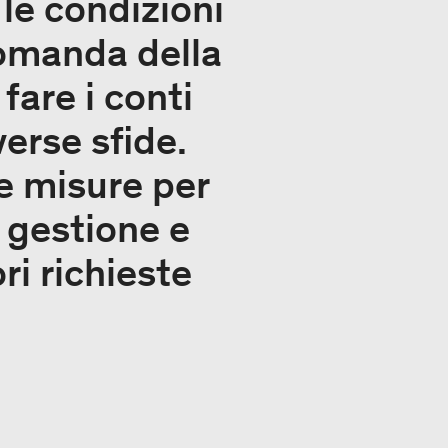
 le condizioni
domanda della
fare i conti
erse sfide.
e misure per
a gestione e
ri richieste