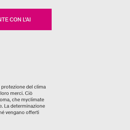
TE CON L'AI
a protezione del clima
 loro merci. Ciò
tonoma, che myclimate
ale. La determinazione
ché vengano offerti