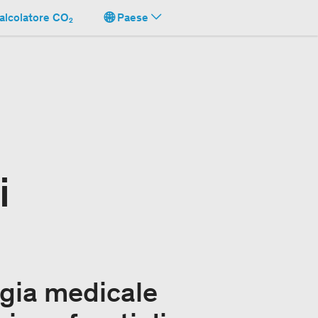
alcolatore CO₂
Paese
i
ogia medicale