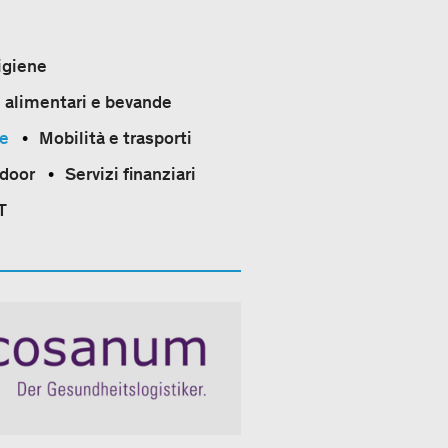
igiene
 alimentari e bevande
le
Mobilità e trasporti
tdoor
Servizi finanziari
T