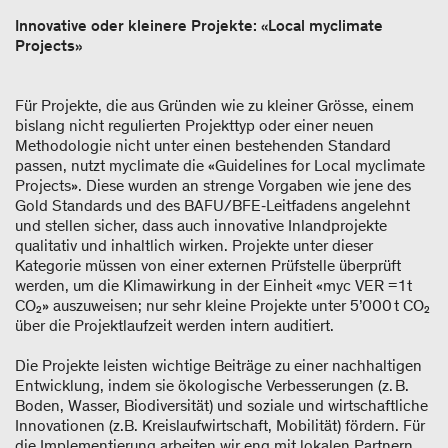
Innovative oder kleinere Projekte: «Local myclimate
Projects»
Für Projekte, die aus Gründen wie zu kleiner Grösse, einem
bislang nicht regulierten Projekttyp oder einer neuen
Methodologie nicht unter einen bestehenden Standard
passen, nutzt myclimate die «Guidelines for Local myclimate
Projects». Diese wurden an strenge Vorgaben wie jene des
Gold Standards und des BAFU/BFE‑Leitfadens angelehnt
und stellen sicher, dass auch innovative Inlandprojekte
qualitativ und inhaltlich wirken. Projekte unter dieser
Kategorie müssen von einer externen Prüfstelle überprüft
werden, um die Klimawirkung in der Einheit «myc VER = 1 t
CO₂» auszuweisen; nur sehr kleine Projekte unter 5’000 t CO₂
über die Projektlaufzeit werden intern auditiert.
Die Projekte leisten wichtige Beiträge zu einer nachhaltigen
Entwicklung, indem sie ökologische Verbesserungen (z. B.
Boden, Wasser, Biodiversität) und soziale und wirtschaftliche
Innovationen (z.B. Kreislaufwirtschaft, Mobilität) fördern. Für
die Implementierung arbeiten wir eng mit lokalen Partnern